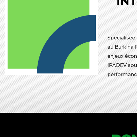
IN
Spécialisée
au Burkina 
enjeux écon
IPADEV souh
performanc