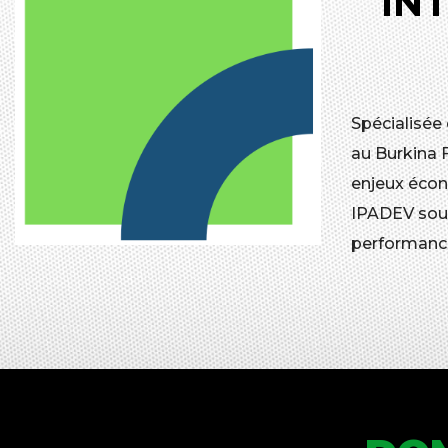
IN
Spécialisée
au Burkina 
enjeux écon
IPADEV souh
performanc