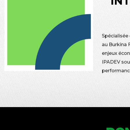
IN
Spécialisée
au Burkina 
enjeux écon
IPADEV souh
performanc