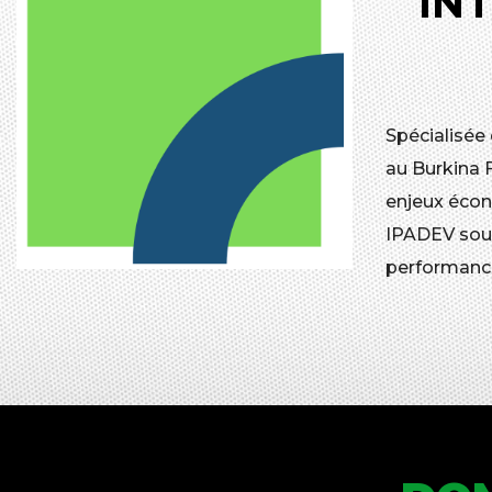
IN
Spécialisée
au Burkina 
enjeux écon
IPADEV souh
performanc