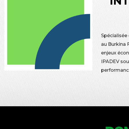
IN
Spécialisée
au Burkina 
enjeux écon
IPADEV souh
performanc