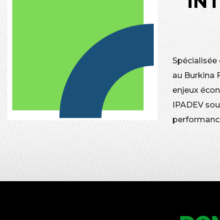
IN
Spécialisée
au Burkina 
enjeux écon
IPADEV souh
performanc