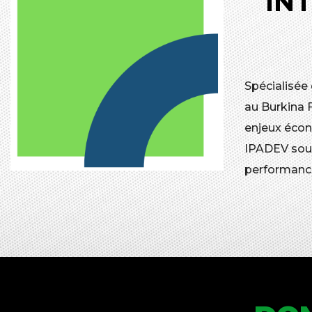
IN
Spécialisée
au Burkina 
enjeux écon
IPADEV souh
performanc