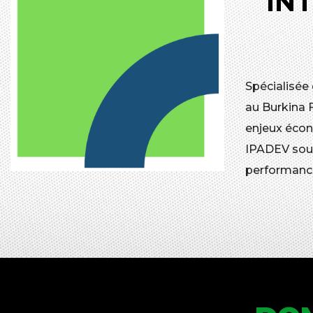
IN
Spécialisée
au Burkina 
enjeux écon
IPADEV souh
performanc