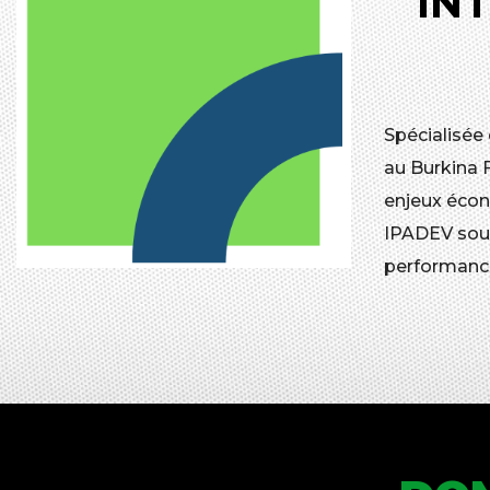
IN
Spécialisée
au Burkina 
enjeux écon
IPADEV souh
performanc