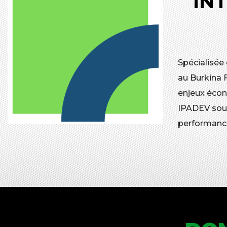
IN
Spécialisée
au Burkina 
enjeux écon
IPADEV souh
performanc